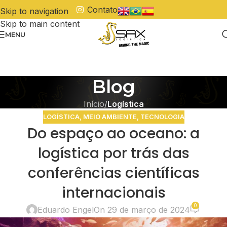
Contato
Skip to navigation
Skip to main content
MENU
Blog
Início
/
Logística
LOGÍSTICA
,
MEIO AMBIENTE
,
TECNOLOGIA
Do espaço ao oceano: a
logística por trás das
conferências científicas
internacionais
0
Eduardo Engel
On 29 de março de 2024